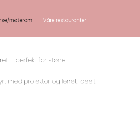
nse/møterom
Våre restauranter
ret – perfekt for større
 med projektor og lerret, ideelt