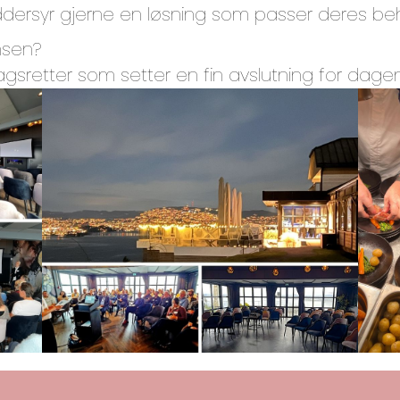
ddersyr gjerne en løsning som passer deres be
nsen?
retter som setter en fin avslutning for dagen