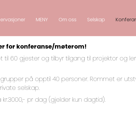
ervasjoner
MENY
Om oss
Selskap
Konfera
aler for konferanse/møterom!
l 60 gjester og tilbyr tilgang til projektor og ler
rupper på opptil 40 personer. Rommet er utstyrt
rivate selskap.
kr.3000,- pr dag (gjelder kun dagtid).