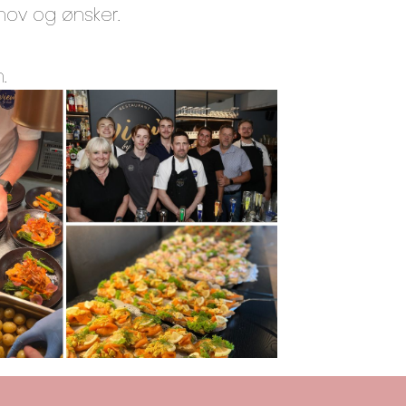
hov og ønsker.
.