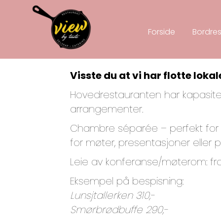
Forside
Bordres
Visste du at vi har flotte lok
Hovedrestauranten har kapasitet ti
arrangementer.
Chambre séparée – perfekt for g
for møter, presentasjoner eller p
Leie av konferanse/møterom: fra 
Eksempel på bespisning:
Lunsjtallerken 310,-
Smørbrødbuffe 290,-