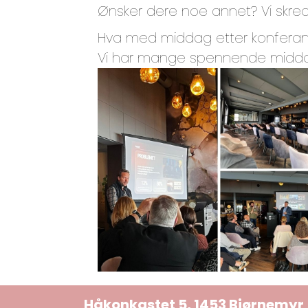
Ønsker dere noe annet? Vi skre
Hva med middag etter konfera
Vi har mange spennende middags
Håkonkastet 5, 1453 Bjørnemyr